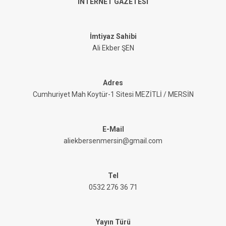
İNTERNET GAZETESİ
İmtiyaz Sahibi
Ali Ekber ŞEN
Adres
Cumhuriyet Mah Koytür-1 Sitesi MEZİTLİ / MERSİN
E-Mail
aliekbersenmersin@gmail.com
Tel
0532 276 36 71
Yayın Türü