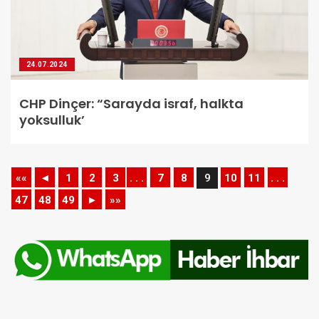
24.07.2024
CHP Dinçer: “Sarayda israf, halkta
yoksulluk’
««
◄
1
2
3
. . .
7
8
9
10
11
. . .
47
48
49
►
»»