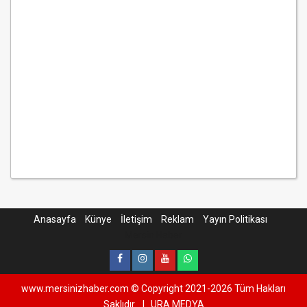
Anasayfa
Künye
İletişim
Reklam
Yayın Politikası
Mersin Haber
www.mersinizhaber.com © Copyright 2021-2026 Tüm Hakları
Saklıdır.
|
URA MEDYA