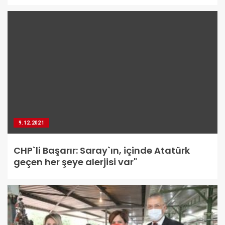
9.12.2021
CHP`li Başarır: Saray`ın, içinde Atatürk
geçen her şeye alerjisi var"