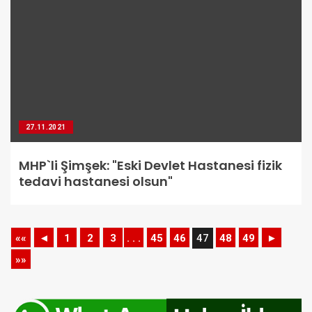
27.11.2021
MHP`li Şimşek: "Eski Devlet Hastanesi fizik
tedavi hastanesi olsun"
««
◄
1
2
3
. . .
45
46
47
48
49
►
»»