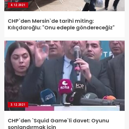
4.12.2021
CHP`den Mersin`de tarihi miting:
Kılıçdaroğlu: "Onu edeple göndereceğiz"
3.12.2021
CHP`den `Squid Game`li davet: Oyunu
sonlandırmak için