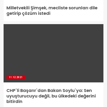
Milletvekili Şimşek, mecliste sorunları dile
getirip çözüm istedi
11.12.2021
CHP`li Başarır`dan Bakan Soylu`ya: Sen
uyuşturucuyu değil, bu ülkedeki değerini
bitirdin