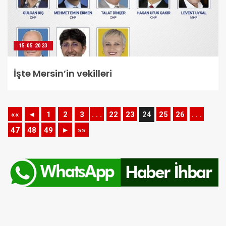
15.05.2023
İşte Mersin’in vekilleri
««
◄
1
2
3
. . .
22
23
24
25
26
. . .
47
48
49
►
»»