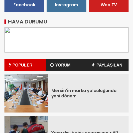
Facebook
Instagram
Web TV
HAVA DURUMU
POPÜLER
YORUM
PAYLAŞILAN
Mersin’in marka yolculuğunda
yeni dönem
Yasa dışı bahis operasyonu: 67