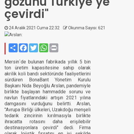
gözünü Türkiye`ye
çevirdi"
24 Aralık 2021 Cuma 22:32
Okunma Sayısı: 621
Paylaş
Facebook
Twitter
WhatsApp
Print
Mersin`de bulunan fabrikada yıllık 5 bin
ton üretim kapasitesine sahip olarak
akrilik koli bandı sektöründe faaliyetlerini
sürdüren BonaBant Yönetim Kurulu
Başkanı Nida Beyoğlu Arslan, pandemiyle
birlikte başlayan hammadde sorunu ve
navlun fiyatlarındaki artışın 2021 yılına
damgasını vurduğunu belirtti. Arslan,
"Avrupa Birliği ülkeleri, Uzakdoğu menşeli
tedarik zincirinin kırılmasıyla birlikte
ihracatta rotasını daha erişilebilir
destinasyonlara çevirdi" dedi. Firma
olarak lojistik fırsatını en iyi şekilde