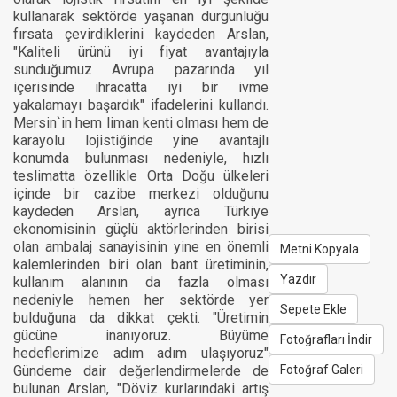
kullanarak sektörde yaşanan durgunluğu
fırsata çevirdiklerini kaydeden Arslan,
"Kaliteli ürünü iyi fiyat avantajıyla
sunduğumuz Avrupa pazarında yıl
içerisinde ihracatta iyi bir ivme
yakalamayı başardık" ifadelerini kullandı.
Mersin`in hem liman kenti olması hem de
karayolu lojistiğinde yine avantajlı
konumda bulunması nedeniyle, hızlı
teslimatta özellikle Orta Doğu ülkeleri
içinde bir cazibe merkezi olduğunu
kaydeden Arslan, ayrıca Türkiye
ekonomisinin güçlü aktörlerinden birisi
olan ambalaj sanayisinin yine en önemli
Metni Kopyala
kalemlerinden biri olan bant üretiminin,
Yazdır
kullanım alanının da fazla olması
nedeniyle hemen her sektörde yer
Sepete Ekle
bulduğuna da dikkat çekti. "Üretimin
gücüne inanıyoruz. Büyüme
Fotoğrafları İndir
hedeflerimize adım adım ulaşıyoruz"
Gündeme dair değerlendirmelerde de
Fotoğraf Galeri
bulunan Arslan, "Döviz kurlarındaki artış