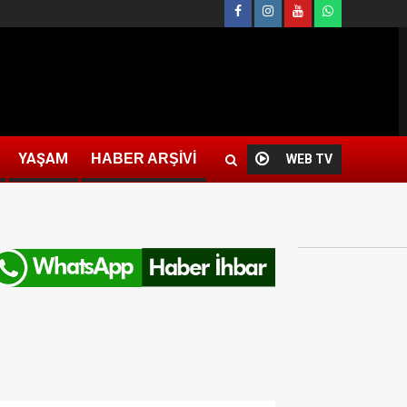
YAŞAM
HABER ARŞİVİ
WEB TV