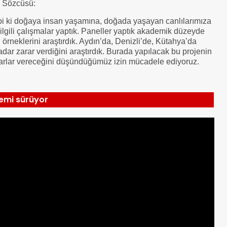
u Sözcüsü:
abi ki doğaya insan yaşamına, doğada yaşayan canlılarımıza
 ilgili çalışmalar yaptık. Paneller yaptık akademik düzeyde
 örneklerini araştırdık. Aydın’da, Denizli’de, Kütahya’da
dar zarar verdiğini araştırdık. Burada yapılacak bu projenin
arlar vereceğini düşündüğümüz izin mücadele ediyoruz.
lemi sürüyor