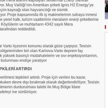
lük mera alanını kapsayan Jeotermal Enerji Santrali
yor. Muş Valiliği’nin Amerikan şirketi Ignis H2 Energy’ye
eçim kaynağı olan hayvancılığı ve sismik
iliyor. Proje kapsamında ilk iş makinelerinin sahaya inmesi
 yerel halk, turizm vaatlerinin meraların enerji şirketlerine
 Köylülerin ve muhtarların 4342 sayılı Mera
 tarafından reddedildi.
de Varto ilçesinin konumu olarak göze çarpıyor. Tesisin
 bölgelerinden biri olan Karlıova-Varto deprem fay
cak yüksek basınçlı müdahalelerin ve sıvı enjeksiyonlarının,
e bulunması endişe yaratıyor
PKİLERİ ARTIRDI
rilmesi tepkileri artırdı. Proje için verilen bu karar,
ukuken devre dışı bırakmak olarak değerlendiriliyor. Tesisin
ütmenin durdurulması talebi ile Muş Bölge İdare
eleyi ise sürdürüyor.