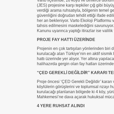
Varto ilçesinde, 16 köyü ve binlerce dönüm
(JES) projesine karşı tepkiler çığ gibi büyü
verdiği arama ruhsatıyla, bölgenin temel g
güvenliğini doğrudan tehdit ettiği ifade ed
her an bekleniyor. Varto Ekoloji Platformu ve
tahsis edilmesini maskelediğini savunuyor.
Kanunu uyarınca yaptığı itirazlar ise valilik
PROJE FAY HATTI ÜZERİNDE
Projenin en çok tartışılan yönlerinden biri 
kurulacağı alan Türkiye’nin en aktif sismik
hattı üzerinde yer alıyor. Yer altına yapıla
halihazırda gergin olan fay hatları üzerind
“ÇED GEREKLİ DEĞİLDİR” KARARI TE
Proje öncesi ‘ÇED Gerekli Değildir’ kararı ve
köylülerin görüşlerini ve toplumsal rızayı h
kurulacağı planlanan bölgede ki 4 köy, yür
Mahkemesi’ne dava açarak hukuksal mücad
4 YERE RUHSAT ALINDI