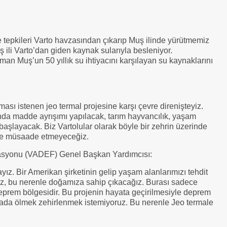
 tepkileri Varto havzasından çıkarıp Muş ilinde yürütmemiz
ili Varto’dan giden kaynak sularıyla besleniyor.
an Muş’un 50 yıllık su ihtiyacını karşılayan su kaynaklarını
ası istenen jeo termal projesine karşı çevre direnişteyiz.
ında madde ayrışımı yapılacak, tarım hayvancılık, yaşam
aşlayacak. Biz Vartolular olarak böyle bir zehrin üzerinde
eye müsaade etmeyeceğiz.
asyonu (VADEF) Genel Başkan Yardımcısı:
z. Bir Amerikan şirketinin gelip yaşam alanlarımızı tehdit
z, bu nerenle doğamıza sahip çıkacağız. Burası sadece
 deprem bölgesidir. Bu projenin hayata geçirilmesiyle deprem
urada ölmek zehirlenmek istemiyoruz. Bu nerenle Jeo termale