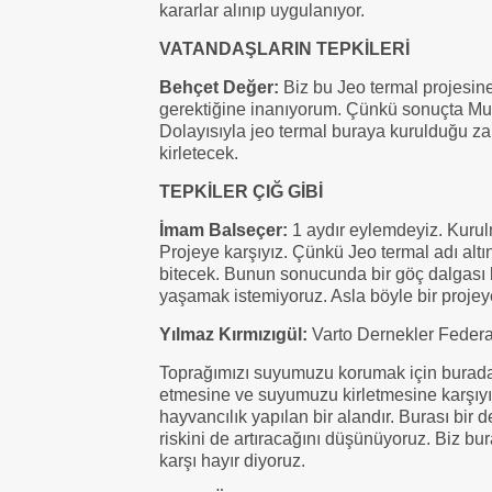
kararlar alınıp uygulanıyor.
VATANDAŞLARIN TEPKİLERİ
Behçet Değer:
Biz bu Jeo termal projesine
gerektiğine inanıyorum. Çünkü sonuçta Muş 
Dolayısıyla jeo termal buraya kurulduğu zam
kirletecek.
TEPKİLER ÇIĞ GİBİ
İmam Balseçer:
1 aydır eylemdeyiz. Kurulm
Projeye karşıyız. Çünkü Jeo termal adı alt
bitecek. Bunun sonucunda bir göç dalgası b
yaşamak istemiyoruz. Asla böyle bir proj
Yılmaz Kırmızıgül:
Varto Dernekler Feder
Toprağımızı suyumuzu korumak için buradayı
etmesine ve suyumuzu kirletmesine karşıyı
hayvancılık yapılan bir alandır. Burası bir
riskini de artıracağını düşünüyoruz. Biz b
karşı hayır diyoruz.