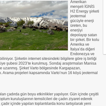
Amerikan
menşeli İGNİS
H2 Energy şirketi
jeotermal
gücüyle enerji
üreten, bu
enerjiyi
depolayıp satan
bir şirket. Bir kolu
Amerika ve
İtalya’da diğeri
Endonezya ve
iniyor. Şirketin internet sitesindeki bilgilere göre iş birliği
ürkiye şubesi 2023’te kurulmuş. Sondaj araştırmaları Manisa
ne uzanmış. Şirket Varto bölgesinde Kargapazarı,
ldı. Arama projeleri kapsamında Varto’nun 16 köyü jeotermal
ulan çadırda gün boyu etkinlikler yapılıyor. Gün içinde çeşitli
 toplum kuruluşlarının temsilcileri de çadırı ziyaret ederek
dır içinde yapılan toplantılarda konu tartışılarak yeni