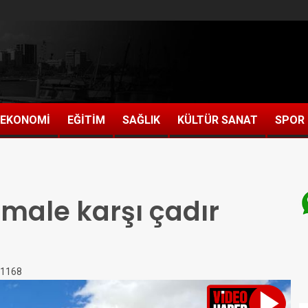
EKONOMİ
EĞİTİM
SAĞLIK
KÜLTÜR SANAT
SPOR
male karşı çadır
 1168