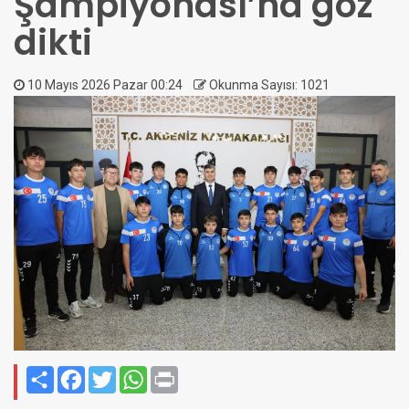
Şampiyonası’na göz
dikti
10 Mayıs 2026 Pazar 00:24
Okunma Sayısı: 1021
Paylaş
Facebook
Twitter
WhatsApp
Print