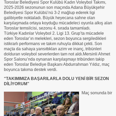
Toroslar Belediyesi Spor Kulübü Kadın Voleybol Takımı,
2025-2026 sezonunun son maçında Adana Büyükşehir
Belediyesi Spor Kulübü’nü 3-2 mağlup ederek ligi
galibiyetle noktaladı. Büyük heyecana sahne olan
karşılaşmada ortaya koyduğu mücadeleci oyunla alkış alan
Toroslar temsilcisi, sezonu 4. sırada tamamladı.
Türkiye Kadınlar Voleybol 2. Ligi 13. Grup’ta mücadele
eden Toroslar’ın melekleri, sezon boyunca sergiledikleri
istikrarlı performans ve takım ruhuyla dikkat çekti. Son
maçta da sahaya yansıttıkları azim ve inanç, tribünleri
dolduran voleybol severlerden tam not aldı.
Mersinli Ahmet
Spor Salonu’nda oynanan karşılaşmayı tribünden takip
eden Toroslar Belediye Başkanı Abdurrahman Yıldız, maç
boyunca takıma destek verdi.
“TAKIMIMIZA BAŞARILARLA DOLU YENİ BİR SEZON
DİLİYORUM”
Maç sonunda bir