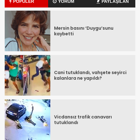
POPÜLER
YORUM
PAYLAŞILAN
Mersin basını ‘Duygu’sunu
kaybetti
Cani tutuklandı, vahşete seyirci
kalanlara ne yapıldı?
Vicdansız trafik canavarı
tutuklandı