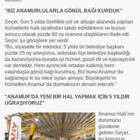
“BİZ ANAMURLULARLA GÖNÜL BAĞI KURDUK”
Seçer, Son 5 yılda özellikle yol ve altyapı alanında yapılan
hizmetlerle halk tarafından takdir edildiklerini ve bunun
sonucu olarak yüzde 60 oy oranına ulaştıklarını ifade etti.
Seçer, şu görüşlere yer verdi:
“Bu, siyasette bir rekordur. 5 yılda bir belediye başkanı
yüzde 25 oy artırıyorsa, ardından ilçe belediye başkanlığı
da kazanılıyorsa burada iyi hizmet, güzel dil ve kapsayıcılık
var demektir. Hem ayrımcılık ortadan kalkmış hem
vatandaşla gönül bağı kurulmuş. Biz bunu Anamur’da
sağlamışız ki bu rekor oyları almışız. Büyükşehir’in
hizmetleri Anamur’da durmaksızın devam edecek.”
“ANAMUR’DA YENİ BİR HAL YAPMAK İÇİN 5 YILDIR
UĞRAŞIYORUZ”
Anamur Hali’nin
durumunu
gündeme
getiren Seçer,
bu konunun