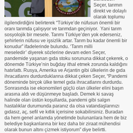
Seçer, tarımın
direkt ve dolaylı
olarak toplumu
ilgilendirdiğini belirterek “Türkiye’de nüfusun önemli bir
oranı tarımda çalışıyor ve tarımdan geçiniyor. Yani tarım
sosyolojik bir mesele. Tarımı Türkiye’den yok ederseniz,
şehirlerin nüfusu ve işsizlik artar. Tarım bu kadar önemli bir
konudur” ifadelerinde bulundu. ‘Tarım milli
meseledir’ diyerek sözlerine devam eden Seçer,
pandemide yaşanan gıda stoku sorununa dikkat çekerek, o
dönemde Türkiye’nin buğday ithal etmek zorunda kaldığını
hatırlattı. Rusya, Amerika ve Arjantin gibi ülkelerin de gıda
ihracatlarını durdurduklarına dikkat çeken Seçer, “Pandemi
döneminde birçok ülke temel gıda ihracatlarını durdurdu.
Sonrasında ise ekonomileri güçlü olan ülkeler elini başın
arasına aldı ve düşünmeye başladı. Demek ki savaş
halinde olan üstün koşullarda, pandemi gibi salgın
hastalıklar durumunda paranız da olsa vatandaşlarınızı
gıdasız, aç, sefil ve kıtlık içerisine sokabilirsiniz. Buradan
da hem genel anlamda yönetimde bulunanlara hem de biz
belediye başkanlarına bir kez daha bir ziraat mühendisi
olarak bunun altını çizmek istiyorum” diye belirtti.