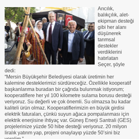
Arıcılık,
balıkçılık, alet-
ekipman desteği
gibi her alanı
düşünerek
tarımsal
destekler
verdiklerini
hatırlatan
Seçer, şöyle
dedi:
“Mersin Büyükşehir Belediyesi olarak üretimin her
kalemine desteklerimizi sürdüreceğiz. Özellikle kooperatif
başkanlarıma buradan bir çağrıda bulunmak istiyorum;
kooperatiflere her yıl 100 kilometre sulama borusu desteği
veriyoruz. Su değerli ve çok önemli. Su olmazsa bu kadar
kaliteli ürün olmaz. Kooperatiflerimizin en büyük girdisi
elektrik faturaları, çünkü suyun ağaca pompalanması için
elektrik enerjisine ihtiyaç var. Güneş Enerji Santrali (GES)
projelerinize yüzde 50 hibe desteği veriyoruz. 20 milyon
liralık yatırım yap, projeni onaylayıp yüzde 50’sini biz
verelim.”