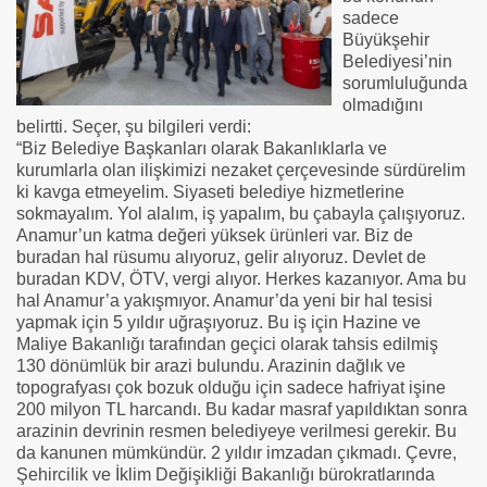
sadece
Büyükşehir
Belediyesi’nin
sorumluluğunda
olmadığını
belirtti. Seçer, şu bilgileri verdi:
“Biz Belediye Başkanları olarak Bakanlıklarla ve
kurumlarla olan ilişkimizi nezaket çerçevesinde sürdürelim
ki kavga etmeyelim. Siyaseti belediye hizmetlerine
sokmayalım. Yol alalım, iş yapalım, bu çabayla çalışıyoruz.
Anamur’un katma değeri yüksek ürünleri var. Biz de
buradan hal rüsumu alıyoruz, gelir alıyoruz. Devlet de
buradan KDV, ÖTV, vergi alıyor. Herkes kazanıyor. Ama bu
hal Anamur’a yakışmıyor. Anamur’da yeni bir hal tesisi
yapmak için 5 yıldır uğraşıyoruz. Bu iş için Hazine ve
Maliye Bakanlığı tarafından geçici olarak tahsis edilmiş
130 dönümlük bir arazi bulundu. Arazinin dağlık ve
topografyası çok bozuk olduğu için sadece hafriyat işine
200 milyon TL harcandı. Bu kadar masraf yapıldıktan sonra
arazinin devrinin resmen belediyeye verilmesi gerekir. Bu
da kanunen mümkündür. 2 yıldır imzadan çıkmadı. Çevre,
Şehircilik ve İklim Değişikliği Bakanlığı bürokratlarında