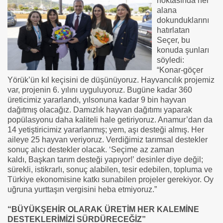
noktasında her
alana
dokunduklarını
hatırlatan
Seçer, bu
konuda şunları
söyledi:
“Konar-göçer
Yörük’ün kıl keçisini de düşünüyoruz. Hayvancılık projemiz
var, projenin 6. yılını uyguluyoruz. Bugüne kadar 360
üreticimiz yararlandı, yılsonuna kadar 9 bin hayvan
dağıtmış olacağız. Damızlık hayvan dağıtımı yaparak
popülasyonu daha kaliteli hale getiriyoruz. Anamur’dan da
14 yetiştiricimiz yararlanmış; yem, aşı desteği almış. Her
aileye 25 hayvan veriyoruz. Verdiğimiz tarımsal destekler
sonuç alıcı destekler olacak. ‘Seçime az zaman
kaldı, Başkan tarım desteği yapıyor!’ desinler diye değil;
sürekli, istikrarlı, sonuç alabilen, tesir edebilen, topluma ve
Türkiye ekonomisine katkı sunabilen projeler gerekiyor. Oy
uğruna yurttaşın vergisini heba etmiyoruz.”
“BÜYÜKŞEHİR OLARAK ÜRETİM HER KALEMİNE
DESTEKLERİMİZİ SÜRDÜRECEĞİZ”