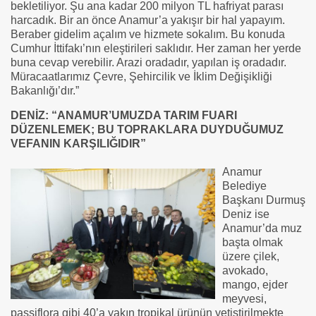
bekletiliyor. Şu ana kadar 200 milyon TL hafriyat parası
harcadık. Bir an önce Anamur’a yakışır bir hal yapayım.
Beraber gidelim açalım ve hizmete sokalım. Bu konuda
Cumhur İttifakı’nın eleştirileri saklıdır. Her zaman her yerde
buna cevap verebilir. Arazi oradadır, yapılan iş oradadır.
Müracaatlarımız Çevre, Şehircilik ve İklim Değişikliği
Bakanlığı’dır.”
DENİZ: “ANAMUR’UMUZDA TARIM FUARI
DÜZENLEMEK; BU TOPRAKLARA DUYDUĞUMUZ
VEFANIN KARŞILIĞIDIR”
Anamur
Belediye
Başkanı Durmuş
Deniz ise
Anamur’da muz
başta olmak
üzere çilek,
avokado,
mango, ejder
meyvesi,
passiflora gibi 40’a yakın tropikal ürünün yetiştirilmekte