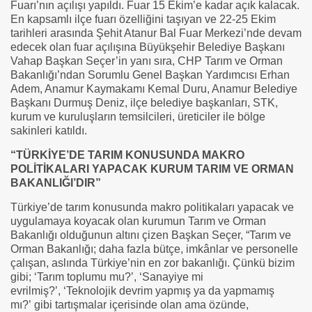
Fuarı’nın açılışı yapıldı. Fuar 15 Ekim’e kadar açık kalacak.
En kapsamlı ilçe fuarı özelliğini taşıyan ve 22-25 Ekim
tarihleri arasında Şehit Atanur Bal Fuar Merkezi’nde devam
edecek olan fuar açılışına Büyükşehir Belediye Başkanı
Vahap Başkan Seçer’in yanı sıra, CHP Tarım ve Orman
Bakanlığı’ndan Sorumlu Genel Başkan Yardımcısı Erhan
Adem, Anamur Kaymakamı Kemal Duru, Anamur Belediye
Başkanı Durmuş Deniz, ilçe belediye başkanları, STK,
kurum ve kuruluşların temsilcileri, üreticiler ile bölge
sakinleri katıldı.
“TÜRKİYE’DE TARIM KONUSUNDA MAKRO
POLİTİKALARI YAPACAK KURUM TARIM VE ORMAN
BAKANLIĞI’DIR”
Türkiye’de tarım konusunda makro politikaları yapacak ve
uygulamaya koyacak olan kurumun Tarım ve Orman
Bakanlığı olduğunun altını çizen Başkan Seçer, “Tarım ve
Orman Bakanlığı; daha fazla bütçe, imkânlar ve personelle
çalışan, aslında Türkiye’nin en zor bakanlığı. Çünkü bizim
gibi; ‘Tarım toplumu mu?’, ‘Sanayiye mi
evrilmiş?’, ‘Teknolojik devrim yapmış ya da yapmamış
mı?’ gibi tartışmalar içerisinde olan ama özünde,