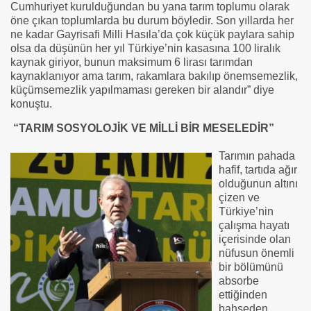
Cumhuriyet kurulduğundan bu yana tarım toplumu olarak
öne çıkan toplumlarda bu durum böyledir. Son yıllarda her
ne kadar Gayrisafi Milli Hasıla’da çok küçük paylara sahip
olsa da düşünün her yıl Türkiye’nin kasasına 100 liralık
kaynak giriyor, bunun maksimum 6 lirası tarımdan
kaynaklanıyor ama tarım, rakamlara bakılıp önemsemezlik,
küçümsemezlik yapılmaması gereken bir alandır” diye
konuştu.
“TARIM SOSYOLOJİK VE MİLLİ BİR MESELEDİR”
Tarımın pahada
hafif, tartıda ağır
olduğunun altını
çizen ve
Türkiye’nin
çalışma hayatı
içerisinde olan
nüfusun önemli
bir bölümünü
absorbe
ettiğinden
bahseden