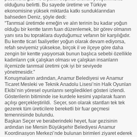
olduğunu belirtti. Bu sayede üretime ve Türkiye
ekonomisine yüksek miktarda katkı sunduklarından
bahseden Deniz, şöyle dedi:
“Tarımsal üretimde emeğin ve alın terinin bu kadar yoğun
olduğu bir kentte tarım fuarı düzenlemek, bir görev olmanın
yanı sıra bu topraklara duyduğumuz vefanın bir karşılığıdır.
Bu kentte ticari faaliyetler yoğun olarak devam ediyorsa,
refah seviyemiz yüksekse, birçok il ve ilçeye göre daha
zengin bir kentte yaşıyorsak bunun başlıca sebebi özellikle
kadınların çok çalışkan olması ve çalışkan insanların
ilçemizde tarımsal üretimi çok iyi bir seviyede
yönetmesidir.”
Konuşmaların ardından, Anamur Belediyesi ve Anamur
Ticaret Mesleki ve Teknik Anadolu Lisesi’nin Halk Oyunları
Ekibi’nin yöresel oyunlarını sergiledikleri gösteri izlendi.
Gösterilerin bitiminde ise kurdele kesimi yapılarak fuarın
açılışı gerçekleştirildi. Seçer, son olarak stantları tek tek
gezerek tüm üreticilere bereketli bir fuar geçmesi
temennisinde bulundu.
Başkan Seçer ve beraberindeki heyet, fuar gezisinin
ardından ise Mersin Büyükşehir Belediyesi Anamur
Koordinasyon Merkezi’nde bulunan birimleri ziyaret ederek