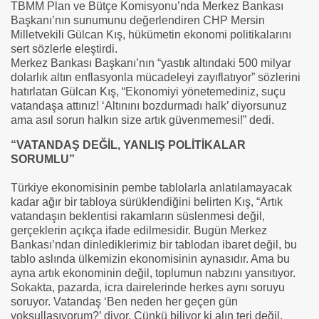
TBMM Plan ve Bütçe Komisyonu’nda Merkez Bankası
Başkanı’nın sunumunu değerlendiren CHP Mersin
Milletvekili Gülcan Kış, hükümetin ekonomi politikalarını
sert sözlerle eleştirdi.
Merkez Bankası Başkanı’nın “yastık altındaki 500 milyar
dolarlık altın enflasyonla mücadeleyi zayıflatıyor” sözlerini
hatırlatan Gülcan Kış, “Ekonomiyi yönetemediniz, suçu
vatandaşa attınız! ‘Altınını bozdurmadı halk’ diyorsunuz
ama asıl sorun halkın size artık güvenmemesi!” dedi.
“VATANDAŞ DEĞİL, YANLIŞ POLİTİKALAR
SORUMLU”
Türkiye ekonomisinin pembe tablolarla anlatılamayacak
kadar ağır bir tabloya sürüklendiğini belirten Kış, “Artık
vatandaşın beklentisi rakamların süslenmesi değil,
gerçeklerin açıkça ifade edilmesidir. Bugün Merkez
Bankası’ndan dinlediklerimiz bir tablodan ibaret değil, bu
tablo aslında ülkemizin ekonomisinin aynasıdır. Ama bu
ayna artık ekonominin değil, toplumun nabzını yansıtıyor.
Sokakta, pazarda, icra dairelerinde herkes aynı soruyu
soruyor. Vatandaş ‘Ben neden her geçen gün
yoksullaşıyorum?’ diyor. Çünkü biliyor ki alın teri değil,