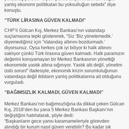
yanlış ekonomi politikaları bu yoksulluğun sebebi” diye
konuştu.
“TÜRK LİRASINA GÜVEN KALMADI”
CHP’li Gülcan Kış, Merkez Bankası’nın vatandaşı
suçlamasına tepki göstererek, “Siz ‘Biz yönetemedik.’
diyemediğiniz için ‘Vatandaş altınını bozdurmadı.’
diyorsunuz. Oysa herkes çok iyi biliyor ki halk altınını
saklıyor çünkü Türk lirasına güven kalmadı. Halk paramızın
değerini koruyamayan bir Merkez Bankasının yönettiği
ekonomide yastık altına sığınıyor. Yastık altı değil, yönetim
üstü sorun!” ifadesiyle, ekonomik krizin sorumluluğunun
vatandaşa değil iktidarın yanlış politikalarına ait olduğunu
vurguladı.
“BAĞIMSIZLIK KALMADI, GÜVEN KALMADI”
Merkez Bankası’nın bağımsızlığına da dikkat çeken Gülcan
Kış, 2018’den bu yana 5 Merkez Bankası Başkanı’nın
değiştiğini hatırlatarak, şöyle dedi:
“Başkanların gece yarısı kararnameleriyle görevden
alındığı bir kurum nasıl güven verebilir? Bu kadar sık