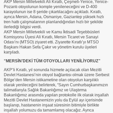
AKP Mersin Milletvekili Ali Kıratlı, Çeşmeli-Yenice, Yenice-
Pozantı otoyolunun komple yenileneceğini ve D-400
karayolunun ise 8 şeride çıkartılacağını açıkladı. Kıratlı,
ayrıca Mersin, Adana, Osmaniye, Gaziantep yüksek hızlı
tren hattı çalışmalarının planlandığından hızlı bir şekilde
ilerlediği bilgisi verdi.
AKP Mersin Milletvekili ve Kamu İktisadi Teşebbüsleri
Komisyonu Üyesi Ali Kıratlı, Mersin Ticaret ve Sanayi
Odası’nı (MTSO) ziyaret etti. Ziyarette Kıratlı’yı MTSO
Başkanı Hakan Sefa Çakır ve yönetim kurulu üyeleri
karşıladı.
“MERSİN’DEKİ TÜM OTOYOLLARI YENİLİYORUZ”
AKP’li Kıratlı, yıl sonunda hizmete açılacak olan Mezitli
Devlet Hastanesi’nin otoyol bağlantısı olmak üzere Serbest
Bölge’den Mersin istikametine olan otoyolun karşılıklı
olarak yenileceğini belirterek, “Sayın Cumhurbaşkanımızın
talimatlarıyla Sağlık Bakanlığımız ve Ulaştırma
Bakanlığımız arasında yapılan protokolle ilk olarak inşallah
Mezitli Devlet Hastanemizin yolu da Eylül ayı içerisinde
başlanıp, hastanenin inşaat süresinin bitimiyle birlikte
inşallah yolumuzu da tamamlamış olacağız. Ayrıca