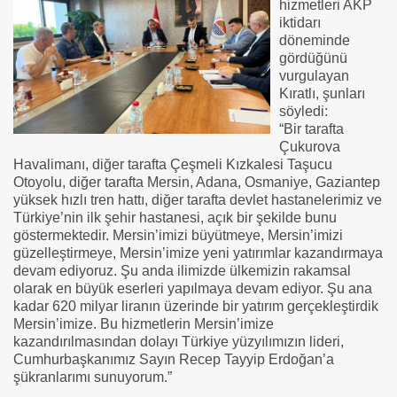
hizmetleri AKP
iktidarı
döneminde
gördüğünü
vurgulayan
Kıratlı, şunları
söyledi:
“Bir tarafta
Çukurova
Havalimanı, diğer tarafta Çeşmeli Kızkalesi Taşucu
Otoyolu, diğer tarafta Mersin, Adana, Osmaniye, Gaziantep
yüksek hızlı tren hattı, diğer tarafta devlet hastanelerimiz ve
Türkiye’nin ilk şehir hastanesi, açık bir şekilde bunu
göstermektedir. Mersin’imizi büyütmeye, Mersin’imizi
güzelleştirmeye, Mersin’imize yeni yatırımlar kazandırmaya
devam ediyoruz. Şu anda ilimizde ülkemizin rakamsal
olarak en büyük eserleri yapılmaya devam ediyor. Şu ana
kadar 620 milyar liranın üzerinde bir yatırım gerçekleştirdik
Mersin’imize. Bu hizmetlerin Mersin’imize
kazandırılmasından dolayı Türkiye yüzyılımızın lideri,
Cumhurbaşkanımız Sayın Recep Tayyip Erdoğan’a
şükranlarımı sunuyorum.”