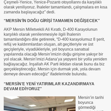
Çeşmeli-Yenice, Yenice-Pozantı otoyollarını da karşılıklı
olarak yeniliyoruz. İhaleler tamamlandı, çalışmalara en kısa
zamanda başlayacağız” dedi.
“MERSİN’İN DOĞU GİRİŞİ TAMAMEN DEĞİŞECEK”
AKP Mersin Milletvekili Ali Kıratlı, D-400 Karayolunun
karşılıklı olarak yenilenmesiyle ilgili İhalenin
tamamlandığını dile getirerek, “D-400 karayolumuz 8 şerit,
refüj ve kaldırımlardan oluşan, alt geçitleriyle ve üst
geçişleriyle, viyadükleriyle, yol boyunca sanatsal
yapılarında olacağı Mersin’imizin doğu girişine yakışır bir
yol olacak. Mersin’imizi Adana’ya yepyeni bir yolla yeniden
bağlayacağız. İnşallah AK Parti iktidarı olarak bunu da biz
gerçekleştireceğiz. Mersin için durmak yok, yola devam
demeye devam edeceğiz” ifadelerinde bulundu.
“MERSİN’E YENİ YATIRIMLAR KAZANDIRMAYA
DEVAM EDİYORUZ”
Mersin’in tarihi
boyunca
görmediği