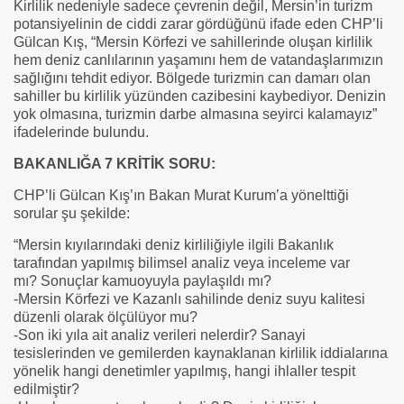
Kirlilik nedeniyle sadece çevrenin değil, Mersin’in turizm
potansiyelinin de ciddi zarar gördüğünü ifade eden CHP’li
Gülcan Kış, “Mersin Körfezi ve sahillerinde oluşan kirlilik
hem deniz canlılarının yaşamını hem de vatandaşlarımızın
sağlığını tehdit ediyor. Bölgede turizmin can damarı olan
sahiller bu kirlilik yüzünden cazibesini kaybediyor. Denizin
yok olmasına, turizmin darbe almasına seyirci kalamayız”
ifadelerinde bulundu.
BAKANLIĞA 7 KRİTİK SORU:
CHP’li Gülcan Kış’ın Bakan Murat Kurum’a yönelttiği
sorular şu şekilde:
“Mersin kıyılarındaki deniz kirliliğiyle ilgili Bakanlık
tarafından yapılmış bilimsel analiz veya inceleme var
mı? Sonuçlar kamuoyuyla paylaşıldı mı?
-Mersin Körfezi ve Kazanlı sahilinde deniz suyu kalitesi
düzenli olarak ölçülüyor mu?
-Son iki yıla ait analiz verileri nelerdir? Sanayi
tesislerinden ve gemilerden kaynaklanan kirlilik iddialarına
yönelik hangi denetimler yapılmış, hangi ihlaller tespit
edilmiştir?