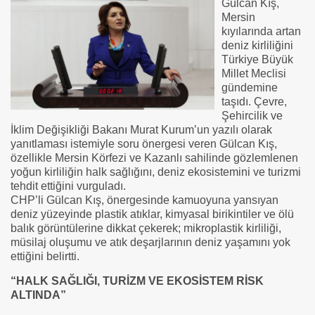
Gülcan Kış,
Mersin
kıyılarında artan
deniz kirliliğini
Türkiye Büyük
Millet Meclisi
gündemine
taşıdı. Çevre,
Şehircilik ve
İklim Değişikliği Bakanı Murat Kurum’un yazılı olarak
yanıtlaması istemiyle soru önergesi veren Gülcan Kış,
özellikle Mersin Körfezi ve Kazanlı sahilinde gözlemlenen
yoğun kirliliğin halk sağlığını, deniz ekosistemini ve turizmi
tehdit ettiğini vurguladı.
CHP’li Gülcan Kış, önergesinde kamuoyuna yansıyan
deniz yüzeyinde plastik atıklar, kimyasal birikintiler ve ölü
balık görüntülerine dikkat çekerek; mikroplastik kirliliği,
müsilaj oluşumu ve atık deşarjlarının deniz yaşamını yok
ettiğini belirtti.
“HALK SAĞLIĞI, TURİZM VE EKOSİSTEM RİSK
ALTINDA”