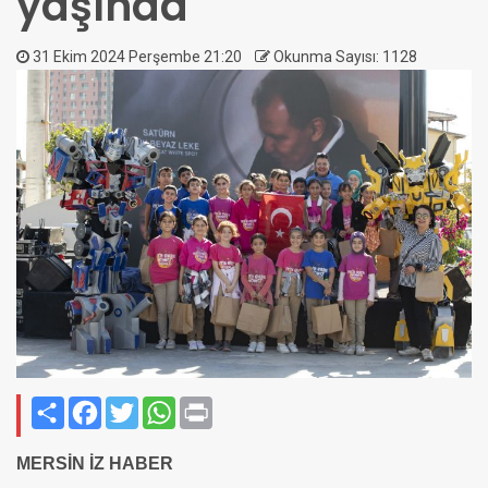
yaşında
31 Ekim 2024 Perşembe 21:20
Okunma Sayısı: 1128
Paylaş
Facebook
Twitter
WhatsApp
Print
MERSİN İZ HABER