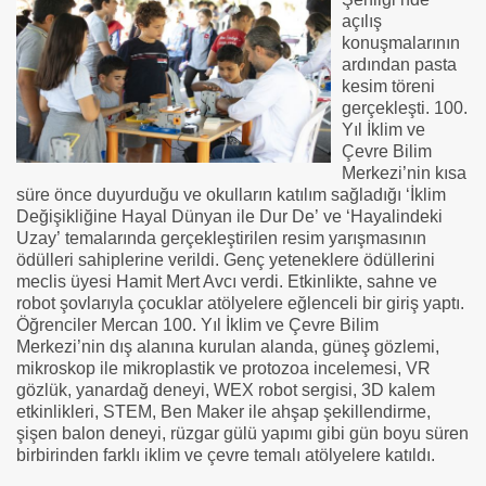
açılış
konuşmalarının
ardından pasta
kesim töreni
gerçekleşti. 100.
Yıl İklim ve
Çevre Bilim
Merkezi’nin kısa
süre önce duyurduğu ve okulların katılım sağladığı ‘İklim
Değişikliğine Hayal Dünyan ile Dur De’ ve ‘Hayalindeki
Uzay’ temalarında gerçekleştirilen resim yarışmasının
ödülleri sahiplerine verildi. Genç yeteneklere ödüllerini
meclis üyesi Hamit Mert Avcı verdi. Etkinlikte, sahne ve
robot şovlarıyla çocuklar atölyelere eğlenceli bir giriş yaptı.
Öğrenciler Mercan 100. Yıl İklim ve Çevre Bilim
Merkezi’nin dış alanına kurulan alanda, güneş gözlemi,
mikroskop ile mikroplastik ve protozoa incelemesi, VR
gözlük, yanardağ deneyi, WEX robot sergisi, 3D kalem
etkinlikleri, STEM, Ben Maker ile ahşap şekillendirme,
şişen balon deneyi, rüzgar gülü yapımı gibi gün boyu süren
birbirinden farklı iklim ve çevre temalı atölyelere katıldı.