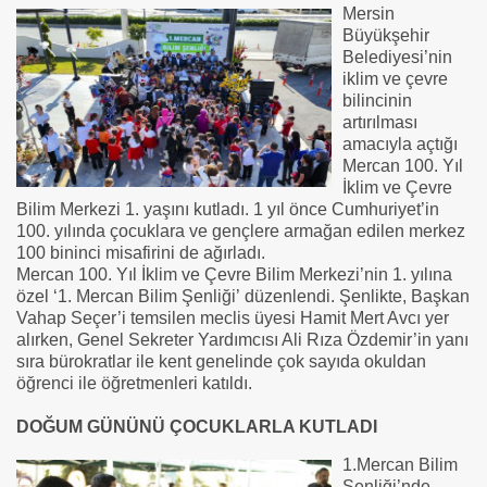
Mersin
Büyükşehir
Belediyesi’nin
iklim ve çevre
bilincinin
artırılması
amacıyla açtığı
Mercan 100. Yıl
İklim ve Çevre
Bilim Merkezi 1. yaşını kutladı. 1 yıl önce Cumhuriyet’in
100. yılında çocuklara ve gençlere armağan edilen merkez
100 bininci misafirini de ağırladı.
Mercan 100. Yıl İklim ve Çevre Bilim Merkezi’nin 1. yılına
özel ‘1. Mercan Bilim Şenliği’ düzenlendi. Şenlikte, Başkan
Vahap Seçer’i temsilen meclis üyesi Hamit Mert Avcı yer
alırken, Genel Sekreter Yardımcısı Ali Rıza Özdemir’in yanı
sıra bürokratlar ile kent genelinde çok sayıda okuldan
öğrenci ile öğretmenleri katıldı.
DOĞUM GÜNÜNÜ ÇOCUKLARLA KUTLADI
1.Mercan Bilim
Şenliği’nde