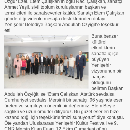
Özgür Ezel, Etem Çalışkan’ın oğlu Raci Çalışkan, sanatçı
Ahmet Yeşil, sivil toplum kuruluşlarının başkan ve
temsilcileri ile sanatseverler katıldı. Sanatçı Etem Çalışkan
gönderdiği videolu mesajla desteklerinden dolayı
Yenişehir Belediye Başkanı Abdullah Özyiğit’e teşekkür
etti.
Buna benzer
kültürel
etkinliklerin
sanatla iç içe
büyüyen
Yenişehir
vizyonunun bir
parçası
olduğunu
belirten Başkan
Abdullah Özyiğit ise “Etem Çalışkan, Atatürk sevdalısı,
Cumhuriyet sevdalısı Mersinli bir sanatçı. 96 yaşında eser
üreten ve sergileyen önemli bir değerimiz. Etem Bey’e
sağlıklı ve uzun ömürler diliyoruz. Bu güzel eserleri bize
kazandırdığı için teşekkürlerimizi sunuyoruz” diye konuştu.
Öte yandan Uluslararası Yenişehir Kültür Festivali ve 9.
CNR Mersin Kitap Fuarı, 12 Ekim Cumartesi günü