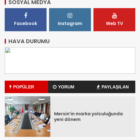
SOSYAL MEDYA
Facebook
Instagram
Web TV
HAVA DURUMU
POPÜLER
YORUM
PAYLAŞILAN
Mersin’in marka yolculuğunda
yeni dönem