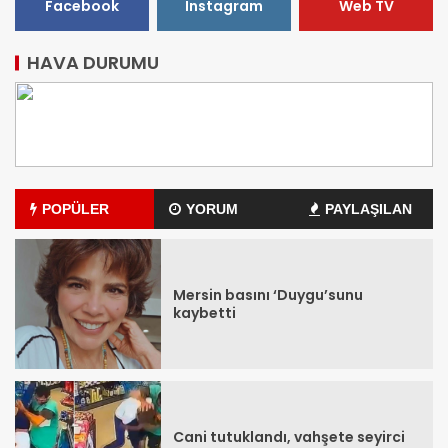
Facebook
Instagram
Web TV
HAVA DURUMU
POPÜLER
YORUM
PAYLAŞILAN
Mersin basını ‘Duygu’sunu
kaybetti
Cani tutuklandı, vahşete seyirci