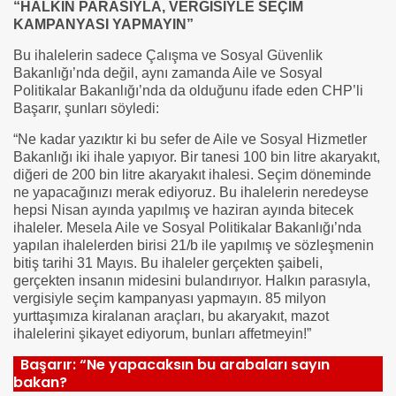
“HALKIN PARASIYLA, VERGİSİYLE SEÇİM
KAMPANYASI YAPMAYIN”
Bu ihalelerin sadece Çalışma ve Sosyal Güvenlik
Bakanlığı’nda değil, aynı zamanda Aile ve Sosyal
Politikalar Bakanlığı’nda da olduğunu ifade eden CHP’li
Başarır, şunları söyledi:
“Ne kadar yazıktır ki bu sefer de Aile ve Sosyal Hizmetler
Bakanlığı iki ihale yapıyor. Bir tanesi 100 bin litre akaryakıt,
diğeri de 200 bin litre akaryakıt ihalesi. Seçim döneminde
ne yapacağınızı merak ediyoruz. Bu ihalelerin neredeyse
hepsi Nisan ayında yapılmış ve haziran ayında bitecek
ihaleler. Mesela Aile ve Sosyal Politikalar Bakanlığı’nda
yapılan ihalelerden birisi 21/b ile yapılmış ve sözleşmenin
bitiş tarihi 31 Mayıs. Bu ihaleler gerçekten şaibeli,
gerçekten insanın midesini bulandırıyor. Halkın parasıyla,
vergisiyle seçim kampanyası yapmayın. 85 milyon
yurttaşımıza kiralanan araçları, bu akaryakıt, mazot
ihalelerini şikayet ediyorum, bunları affetmeyin!”
Başarır: “Ne yapacaksın bu arabaları sayın
bakan?