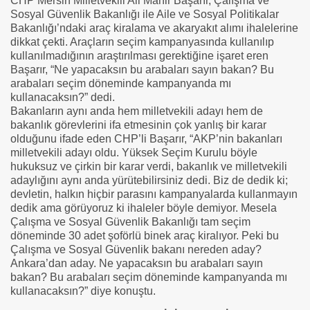
CHP Mersin Milletvekili Ali Mahir Başarır, Çalışma ve
Sosyal Güvenlik Bakanlığı ile Aile ve Sosyal Politikalar
Bakanlığı’ndaki araç kiralama ve akaryakıt alımı ihalelerine
dikkat çekti. Araçların seçim kampanyasında kullanılıp
kullanılmadığının araştırılması gerektiğine işaret eren
Başarır, “Ne yapacaksın bu arabaları sayın bakan? Bu
arabaları seçim döneminde kampanyanda mı
kullanacaksın?” dedi.
B
akanların aynı anda hem milletvekili adayı hem de
bakanlık görevlerini ifa etmesinin çok yanlış bir karar
olduğunu ifade eden CHP’li Başarır, “AKP’nin bakanları
milletvekili adayı oldu. Yüksek Seçim Kurulu böyle
hukuksuz ve çirkin bir karar verdi, bakanlık ve milletvekili
adaylığını aynı anda yürütebilirsiniz dedi. Biz de dedik ki;
devletin, halkın hiçbir parasını kampanyalarda kullanmayın
dedik ama görüyoruz ki ihaleler böyle demiyor. Mesela
Çalışma ve Sosyal Güvenlik Bakanlığı tam seçim
döneminde 30 adet şoförlü binek araç kiralıyor. Peki bu
Çalışma ve Sosyal Güvenlik bakanı nereden aday?
Ankara’dan aday. Ne yapacaksın bu arabaları sayın
bakan? Bu arabaları seçim döneminde kampanyanda mı
kullanacaksın?” diye konuştu.