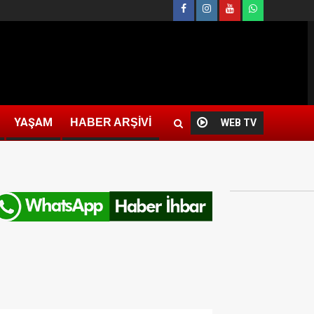
YAŞAM
HABER ARŞİVİ
WEB TV