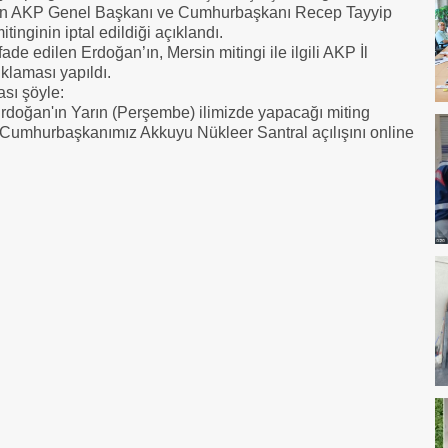
edilen AKP Genel Başkanı ve Cumhurbaşkanı Recep Tayyip
nginin iptal edildiği açıklandı.
fade edilen Erdoğan’ın, Mersin mitingi ile ilgili AKP İl
klaması yapıldı.
ası şöyle:
oğan'ın Yarın (Perşembe) ilimizde yapacağı miting
yın Cumhurbaşkanımız Akkuyu Nükleer Santral açılışını online