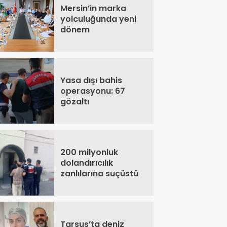
Mersin’in marka
yolculuğunda yeni
dönem
Yasa dışı bahis
operasyonu: 67
gözaltı
200 milyonluk
dolandırıcılık
zanlılarına suçüstü
Tarsus’ta deniz