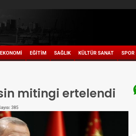
EKONOMİ
EĞİTİM
SAĞLIK
KÜLTÜR SANAT
SPOR
in mitingi ertelendi
yısı: 385