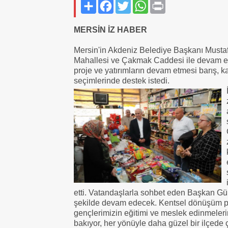
Paylaş
Facebook
Twitter
WhatsApp
Print
MERSİN İZ HABER
Mersin'in Akdeniz Belediye Başkanı Mustaf
Mahallesi ve Çakmak Caddesi ile devam etti
proje ve yatırımların devam etmesi barış, k
seçimlerinde destek istedi.
etti. Vatandaşlarla sohbet eden Başkan Gült
şekilde devam edecek. Kentsel dönüşüm proj
gençlerimizin eğitimi ve meslek edinmeleri
bakıyor, her yönüyle daha güzel bir ilçede