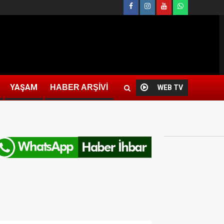
YAŞAM
HABER ARŞİVİ
WEB TV