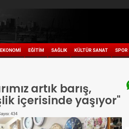
EKONOMİ
EĞİTİM
SAĞLIK
KÜLTÜR SANAT
SPOR
rımız artık barış,
lik içerisinde yaşıyor"
yısı: 434