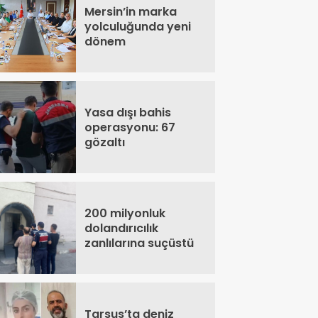
Mersin’in marka
yolculuğunda yeni
dönem
Yasa dışı bahis
operasyonu: 67
gözaltı
200 milyonluk
dolandırıcılık
zanlılarına suçüstü
Tarsus’ta deniz