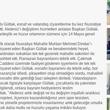
a Gültak, esnaf ve vatandaş ziyaretlerine bu kez Nusratiye
. Akdeniz’i değiştiren hizmetleri anlatan Başkan Gültak,
ardeşlik ve huzur ortamının sürmesi için 14 Mayıs genel
İlk olarak Nusratiye Mahalle Muhtarı Mehmet Dindar’ı
ziyaret eden Başkan Gültak ve beraberindeki heyet,
ardından sokakları tek tek gezerek mahalle sakinleri ile
sohbet etti, Ramazan bayramlarını tebrik etti. Çakmak
Caddesi üzerinde faaliyet gösteren işyerlerini de tek tek
ziyaret eden Gültak, esnafın bayramını da tebrik edip, bol
kazançlar diledi, şikayetleri olup olmadığını sordu, mahalleli
esnafın dile getirdiği bazı talepleri dinledi. Vatandaşların
sıcak ilgisiyle karşılaşan Gültak, çocuklarla da yakından
ilgilendi, onlara bayram hediyelerini teslim
ak, "Akdeniz artık değişti ve bu değişim inşallah aralıksız
eleri, ilçemize kazandırdığımız yeni spor tesisleri,
ne yönelik projelerimizle insanlarımız artık geleceğe umutla
 çok daha mutlu ve huzurlu yaşama imkânı buluyor.