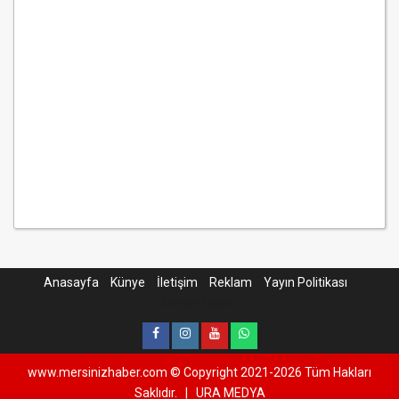
Anasayfa
Künye
İletişim
Reklam
Yayın Politikası
Mersin Haber
www.mersinizhaber.com © Copyright 2021-2026 Tüm Hakları
Saklıdır.
|
URA MEDYA